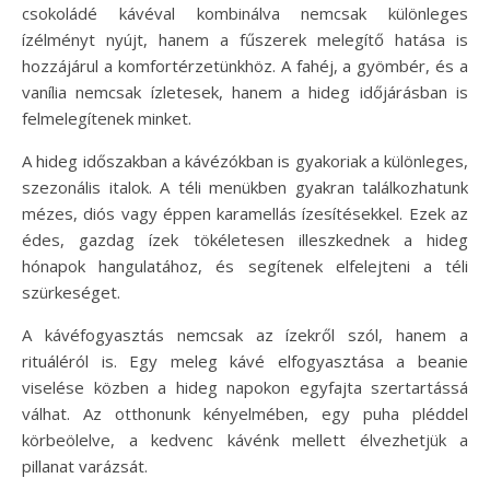
csokoládé kávéval kombinálva nemcsak különleges
ízélményt nyújt, hanem a fűszerek melegítő hatása is
hozzájárul a komfortérzetünkhöz. A fahéj, a gyömbér, és a
vanília nemcsak ízletesek, hanem a hideg időjárásban is
felmelegítenek minket.
A hideg időszakban a kávézókban is gyakoriak a különleges,
szezonális italok. A téli menükben gyakran találkozhatunk
mézes, diós vagy éppen karamellás ízesítésekkel. Ezek az
édes, gazdag ízek tökéletesen illeszkednek a hideg
hónapok hangulatához, és segítenek elfelejteni a téli
szürkeséget.
A kávéfogyasztás nemcsak az ízekről szól, hanem a
rituáléról is. Egy meleg kávé elfogyasztása a beanie
viselése közben a hideg napokon egyfajta szertartássá
válhat. Az otthonunk kényelmében, egy puha pléddel
körbeölelve, a kedvenc kávénk mellett élvezhetjük a
pillanat varázsát.