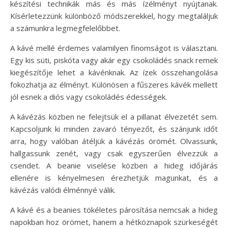
készítési technikák más és más ízélményt nyújtanak.
Kísérletezzünk különböző módszerekkel, hogy megtaláljuk
a számunkra legmegfelelőbbet.
A kávé mellé érdemes valamilyen finomságot is választani.
Egy kis süti, piskóta vagy akár egy csokoládés snack remek
kiegészítője lehet a kávénknak. Az ízek összehangolása
fokozhatja az élményt. Különösen a fűszeres kávék mellett
jól esnek a diós vagy csokoládés édességek.
A kávézás közben ne felejtsük el a pillanat élvezetét sem.
Kapcsoljunk ki minden zavaró tényezőt, és szánjunk időt
arra, hogy valóban átéljük a kávézás örömét. Olvassunk,
hallgassunk zenét, vagy csak egyszerűen élvezzük a
csendet. A beanie viselése közben a hideg időjárás
ellenére is kényelmesen érezhetjük magunkat, és a
kávézás valódi élménnyé válik.
A kávé és a beanies tökéletes párosítása nemcsak a hideg
napokban hoz örömet, hanem a hétköznapok szürkeségét