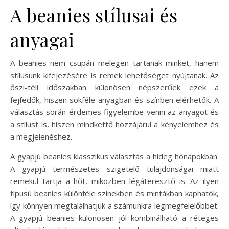
A beanies stílusai és
anyagai
A beanies nem csupán melegen tartanak minket, hanem
stílusunk kifejezésére is remek lehetőséget nyújtanak. Az
őszi-téli időszakban különösen népszerűek ezek a
fejfedők, hiszen sokféle anyagban és színben elérhetők. A
választás során érdemes figyelembe venni az anyagot és
a stílust is, hiszen mindkettő hozzájárul a kényelemhez és
a megjelenéshez.
A gyapjú beanies klasszikus választás a hideg hónapokban.
A gyapjú természetes szigetelő tulajdonságai miatt
remekül tartja a hőt, miközben légáteresztő is. Az ilyen
típusú beanies különféle színekben és mintákban kaphatók,
így könnyen megtalálhatjuk a számunkra legmegfelelőbbet.
A gyapjú beanies különösen jól kombinálható a réteges