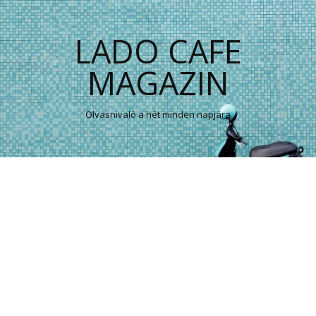
LADO CAFE
MAGAZIN
Olvasnivaló a hét minden napjára