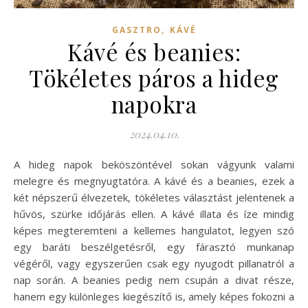
,
GASZTRO
KÁVÉ
Kávé és beanies:
Tökéletes páros a hideg
napokra
2024.04.10.
A hideg napok beköszöntével sokan vágyunk valami
melegre és megnyugtatóra. A kávé és a beanies, ezek a
két népszerű élvezetek, tökéletes választást jelentenek a
hűvös, szürke időjárás ellen. A kávé illata és íze mindig
képes megteremteni a kellemes hangulatot, legyen szó
egy baráti beszélgetésről, egy fárasztó munkanap
végéről, vagy egyszerűen csak egy nyugodt pillanatról a
nap során. A beanies pedig nem csupán a divat része,
hanem egy különleges kiegészítő is, amely képes fokozni a