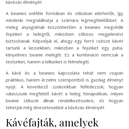
kávézás élményét.
A beanies sokféle formában és stílusban elérhetők, így
mindenki megtalálhatja a számára legmegfelelőbbet. A
meleg anyagoknak köszönhetően a beanies megvédik
fejünket a hidegtől, miközben stílusos megjelenést
biztosítanak. Képzeljük el, ahogy egy forró csésze kávét
tartunk a kezünkben, miközben a fejünket egy puha,
kényelmes beanie melegíti. Ez a kombináció nemcsak a
testünket, hanem a lelkünket is felmelegíti.
A kávé és a beanies kapcsolata tehát nem csupán
praktikus, hanem érzelmi szempontból is gazdag élményt
nyújt. A következő szekciókban felfedezzük, hogyan
válasszunk megfelelő kávét a hideg hónapokban, milyen
beanie stílusok állnak rendelkezésünkre, és hogyan
tehetjük még élvezetesebbé a kávézás élményét.
Kávéfajták, amelyek