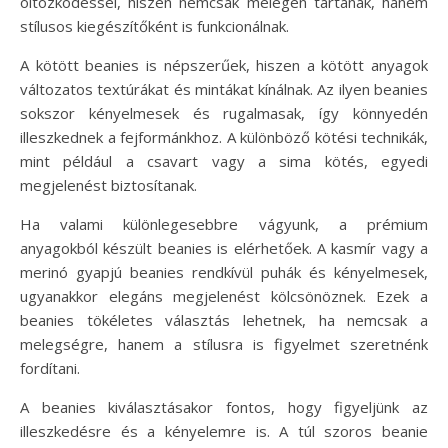
öltözködéssel, hiszen nemcsak melegen tartanak, hanem
stílusos kiegészítőként is funkcionálnak.
A kötött beanies is népszerűek, hiszen a kötött anyagok
változatos textúrákat és mintákat kínálnak. Az ilyen beanies
sokszor kényelmesek és rugalmasak, így könnyedén
illeszkednek a fejformánkhoz. A különböző kötési technikák,
mint például a csavart vagy a sima kötés, egyedi
megjelenést biztosítanak.
Ha valami különlegesebbre vágyunk, a prémium
anyagokból készült beanies is elérhetőek. A kasmír vagy a
merinó gyapjú beanies rendkívül puhák és kényelmesek,
ugyanakkor elegáns megjelenést kölcsönöznek. Ezek a
beanies tökéletes választás lehetnek, ha nemcsak a
melegségre, hanem a stílusra is figyelmet szeretnénk
fordítani.
A beanies kiválasztásakor fontos, hogy figyeljünk az
illeszkedésre és a kényelemre is. A túl szoros beanie