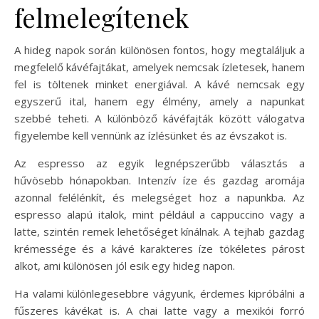
felmelegítenek
A hideg napok során különösen fontos, hogy megtaláljuk a
megfelelő kávéfajtákat, amelyek nemcsak ízletesek, hanem
fel is töltenek minket energiával. A kávé nemcsak egy
egyszerű ital, hanem egy élmény, amely a napunkat
szebbé teheti. A különböző kávéfajták között válogatva
figyelembe kell vennünk az ízlésünket és az évszakot is.
Az espresso az egyik legnépszerűbb választás a
hűvösebb hónapokban. Intenzív íze és gazdag aromája
azonnal felélénkít, és melegséget hoz a napunkba. Az
espresso alapú italok, mint például a cappuccino vagy a
latte, szintén remek lehetőséget kínálnak. A tejhab gazdag
krémessége és a kávé karakteres íze tökéletes párost
alkot, ami különösen jól esik egy hideg napon.
Ha valami különlegesebbre vágyunk, érdemes kipróbálni a
fűszeres kávékat is. A chai latte vagy a mexikói forró