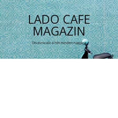
LADO CAFE
MAGAZIN
Olvasnivaló a hét minden napjára