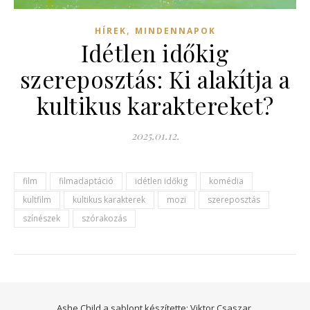
,
HÍREK
MINDENNAPOK
Idétlen időkig
szereposztás: Ki alakítja a
kultikus karaktereket?
2025.01.12.
film
filmadaptáció
idétlen időkig
komédia
kultfilm
kultikus karakterek
mozi
szereposztás
színészek
szórakozás
Ashe Child a sablont készítette:
Viktor Csaszar.