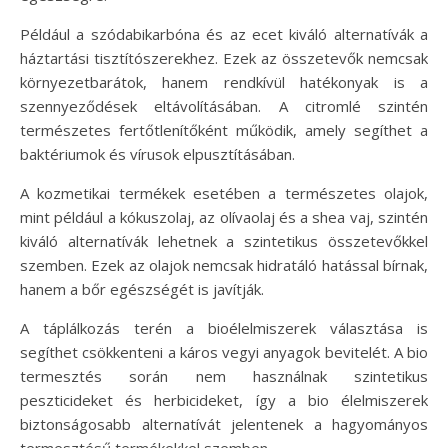
Például a szódabikarbóna és az ecet kiváló alternatívák a
háztartási tisztítószerekhez. Ezek az összetevők nemcsak
környezetbarátok, hanem rendkívül hatékonyak is a
szennyeződések eltávolításában. A citromlé szintén
természetes fertőtlenítőként működik, amely segíthet a
baktériumok és vírusok elpusztításában.
A kozmetikai termékek esetében a természetes olajok,
mint például a kókuszolaj, az olívaolaj és a shea vaj, szintén
kiváló alternatívák lehetnek a szintetikus összetevőkkel
szemben. Ezek az olajok nemcsak hidratáló hatással bírnak,
hanem a bőr egészségét is javítják.
A táplálkozás terén a bioélelmiszerek választása is
segíthet csökkenteni a káros vegyi anyagok bevitelét. A bio
termesztés során nem használnak szintetikus
peszticideket és herbicideket, így a bio élelmiszerek
biztonságosabb alternatívát jelentenek a hagyományos
termesztésű termékekkel szemben.