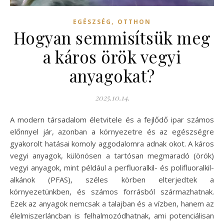
,
EGÉSZSÉG
OTTHON
Hogyan semmisítsük meg
a káros örök vegyi
anyagokat?
2025.10.14.
A modern társadalom életvitele és a fejlődő ipar számos
előnnyel jár, azonban a környezetre és az egészségre
gyakorolt hatásai komoly aggodalomra adnak okot. A káros
vegyi anyagok, különösen a tartósan megmaradó (örök)
vegyi anyagok, mint például a perfluoralkil- és polifluoralkil-
alkánok (PFAS), széles körben elterjedtek a
környezetünkben, és számos forrásból származhatnak.
Ezek az anyagok nemcsak a talajban és a vízben, hanem az
élelmiszerláncban is felhalmozódhatnak, ami potenciálisan