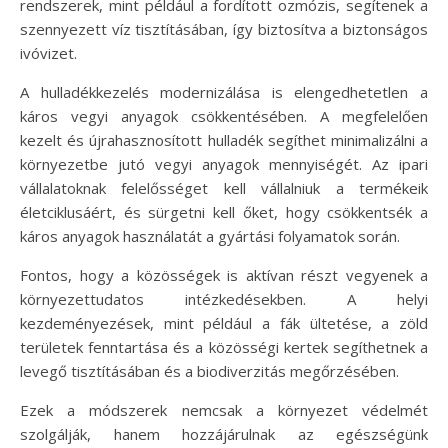
rendszerek, mint például a fordított ozmózis, segítenek a
szennyezett víz tisztításában, így biztosítva a biztonságos
ivóvizet.
A hulladékkezelés modernizálása is elengedhetetlen a
káros vegyi anyagok csökkentésében. A megfelelően
kezelt és újrahasznosított hulladék segíthet minimalizálni a
környezetbe jutó vegyi anyagok mennyiségét. Az ipari
vállalatoknak felelősséget kell vállalniuk a termékeik
életciklusáért, és sürgetni kell őket, hogy csökkentsék a
káros anyagok használatát a gyártási folyamatok során.
Fontos, hogy a közösségek is aktívan részt vegyenek a
környezettudatos intézkedésekben. A helyi
kezdeményezések, mint például a fák ültetése, a zöld
területek fenntartása és a közösségi kertek segíthetnek a
levegő tisztításában és a biodiverzitás megőrzésében.
Ezek a módszerek nemcsak a környezet védelmét
szolgálják, hanem hozzájárulnak az egészségünk