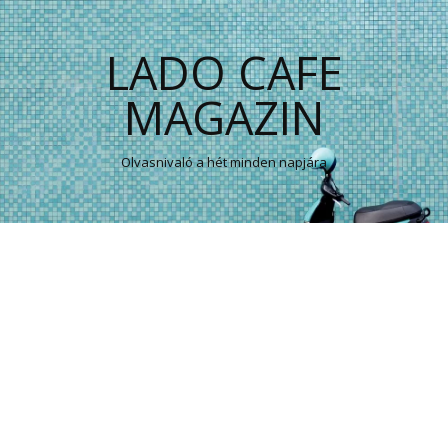
LADO CAFE
MAGAZIN
Olvasnivaló a hét minden napjára