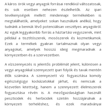
A káros örök vegyi anyagok forrásai rendkívül változatosak,
és sok esetben nehezen észlelhetők. Az ipari
tevékenységek mellett mindennapi termékekben is
megtalálhatók, amelyeket sokan használunk anélkül, hogy
tudnánk a bennük lévő potenciálisan veszélyes anyagokról.
Az egyik leggyakoribb forrás a háztartási vegyszerek, mint
például a tisztítószerek, mosószerek és kozmetikumok.
Ezek a termékek gyakran tartalmaznak olyan vegyi
anyagokat, amelyek hosszú ideig megmaradnak a
környezetben és a szervezetben.
A vízszennyezés is jelentős problémát jelent, különösen a
vegyi anyagokkal szennyezett ipari folyók és tavak mentén
élők számára. A szennyezett víz fogyasztása komoly
egészségügyi kockázatokkal járhat, és nemcsak a
közvetlen kitettség, hanem a szennyezett élelmiszerek
fogyasztása révén is. A mezőgazdaságban használt
peszticidek és herbicidek szintén hozzájárulnak a
környezeti terheléshez, és ezek maradványai