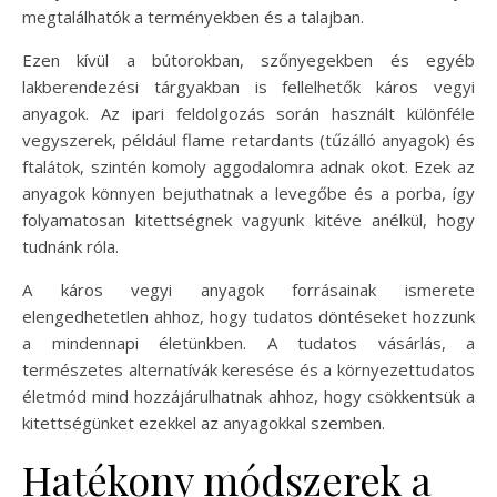
megtalálhatók a terményekben és a talajban.
Ezen kívül a bútorokban, szőnyegekben és egyéb
lakberendezési tárgyakban is fellelhetők káros vegyi
anyagok. Az ipari feldolgozás során használt különféle
vegyszerek, például flame retardants (tűzálló anyagok) és
ftalátok, szintén komoly aggodalomra adnak okot. Ezek az
anyagok könnyen bejuthatnak a levegőbe és a porba, így
folyamatosan kitettségnek vagyunk kitéve anélkül, hogy
tudnánk róla.
A káros vegyi anyagok forrásainak ismerete
elengedhetetlen ahhoz, hogy tudatos döntéseket hozzunk
a mindennapi életünkben. A tudatos vásárlás, a
természetes alternatívák keresése és a környezettudatos
életmód mind hozzájárulhatnak ahhoz, hogy csökkentsük a
kitettségünket ezekkel az anyagokkal szemben.
Hatékony módszerek a