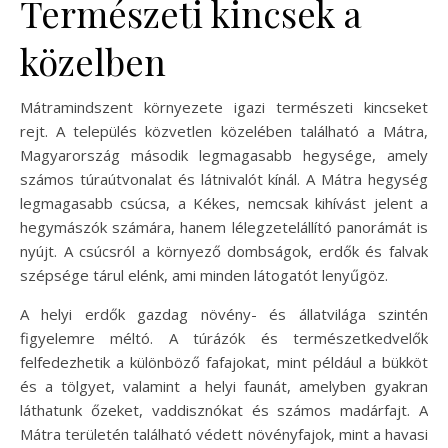
Természeti kincsek a
közelben
Mátramindszent környezete igazi természeti kincseket
rejt. A település közvetlen közelében található a Mátra,
Magyarország második legmagasabb hegysége, amely
számos túraútvonalat és látnivalót kínál. A Mátra hegység
legmagasabb csúcsa, a Kékes, nemcsak kihívást jelent a
hegymászók számára, hanem lélegzetelállító panorámát is
nyújt. A csúcsról a környező dombságok, erdők és falvak
szépsége tárul elénk, ami minden látogatót lenyűgöz.
A helyi erdők gazdag növény- és állatvilága szintén
figyelemre méltó. A túrázók és természetkedvelők
felfedezhetik a különböző fafajokat, mint például a bükköt
és a tölgyet, valamint a helyi faunát, amelyben gyakran
láthatunk őzeket, vaddisznókat és számos madárfajt. A
Mátra területén található védett növényfajok, mint a havasi