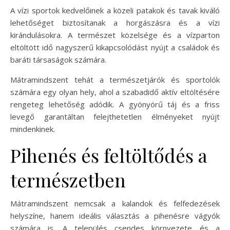
A vízi sportok kedvelőinek a közeli patakok és tavak kiváló
lehetőséget biztosítanak a horgászásra és a vízi
kirándulásokra. A természet közelsége és a vízparton
eltöltött idő nagyszerű kikapcsolódást nyújt a családok és
baráti társaságok számára.
Mátramindszent tehát a természetjárók és sportolók
számára egy olyan hely, ahol a szabadidő aktív eltöltésére
rengeteg lehetőség adódik. A gyönyörű táj és a friss
levegő garantáltan felejthetetlen élményeket nyújt
mindenkinek.
Pihenés és feltöltődés a
természetben
Mátramindszent nemcsak a kalandok és felfedezések
helyszíne, hanem ideális választás a pihenésre vágyók
számára is. A település csendes környezete és a