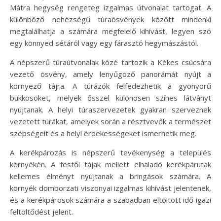
Mátra hegység rengeteg izgalmas útvonalat tartogat. A
különböző nehézségű túraösvények között mindenki
megtalálhatja a számára megfelelő kihívást, legyen szó
egy könnyed sétáról vagy egy fárasztó hegymászástól.
A népszerű túraútvonalak közé tartozik a Kékes csúcsára
vezető ösvény, amely lenyűgöző panorámát nyújt a
környező tájra. A túrázók felfedezhetik a gyönyörű
bükkösöket, melyek ősszel különösen színes látványt
nyújtanak. A helyi túraszervezetek gyakran szerveznek
vezetett túrákat, amelyek során a résztvevők a természet
szépségeit és a helyi érdekességeket ismerhetik meg.
A kerékpározás is népszerű tevékenység a település
környékén. A festői tájak mellett elhaladó kerékpárutak
kellemes élményt nyújtanak a bringások számára. A
környék domborzati viszonyai izgalmas kihívást jelentenek,
és a kerékpárosok számára a szabadban eltöltött idő igazi
feltöltődést jelent.