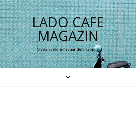
LADO CAFE
MAGAZIN
Olvasnivaló a hét minden napjára