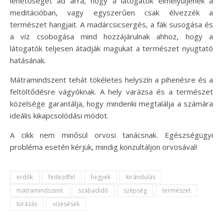
lehetőséget ad arra, hogy a látogatók elmélyüljenek a
meditációban, vagy egyszerűen csak élvezzék a
természet hangjait. A madárcsicsergés, a fák susogása és
a víz csobogása mind hozzájárulnak ahhoz, hogy a
látogatók teljesen átadják magukat a természet nyugtató
hatásának.
Mátramindszent tehát tökéletes helyszín a pihenésre és a
feltöltődésre vágyóknak. A hely varázsa és a természet
közelsége garantálja, hogy mindenki megtalálja a számára
ideális kikapcsolódási módot.
A cikk nem minősül orvosi tanácsnak. Egészségügyi
probléma esetén kérjük, mindig konzultáljon orvosával!
erdők
fedezdfel
hegyek
kirándulás
mátramindszent
szabadidő
szépség
természet
túrázás
vízesések