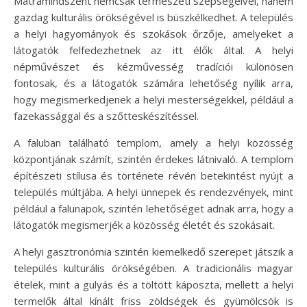
Mátramindszent nemcsak természeti szépségeivel, hanem
gazdag kulturális örökségével is büszkélkedhet. A település
a helyi hagyományok és szokások őrzője, amelyeket a
látogatók felfedezhetnek az itt élők által. A helyi
népművészet és kézművesség tradíciói különösen
fontosak, és a látogatók számára lehetőség nyílik arra,
hogy megismerkedjenek a helyi mesterségekkel, például a
fazekassággal és a szőtteskészítéssel.
A faluban található templom, amely a helyi közösség
központjának számít, szintén érdekes látnivaló. A templom
építészeti stílusa és története révén betekintést nyújt a
település múltjába. A helyi ünnepek és rendezvények, mint
például a falunapok, szintén lehetőséget adnak arra, hogy a
látogatók megismerjék a közösség életét és szokásait.
A helyi gasztronómia szintén kiemelkedő szerepet játszik a
település kulturális örökségében. A tradicionális magyar
ételek, mint a gulyás és a töltött káposzta, mellett a helyi
termelők által kínált friss zöldségek és gyümölcsök is