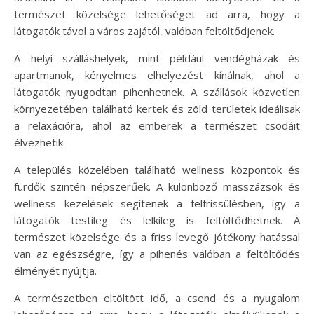
természet közelsége lehetőséget ad arra, hogy a
látogatók távol a város zajától, valóban feltöltődjenek.
A helyi szálláshelyek, mint például vendégházak és
apartmanok, kényelmes elhelyezést kínálnak, ahol a
látogatók nyugodtan pihenhetnek. A szállások közvetlen
környezetében található kertek és zöld területek ideálisak
a relaxációra, ahol az emberek a természet csodáit
élvezhetik.
A település közelében található wellness központok és
fürdők szintén népszerűek. A különböző masszázsok és
wellness kezelések segítenek a felfrissülésben, így a
látogatók testileg és lelkileg is feltöltődhetnek. A
természet közelsége és a friss levegő jótékony hatással
van az egészségre, így a pihenés valóban a feltöltődés
élményét nyújtja.
A természetben eltöltött idő, a csend és a nyugalom