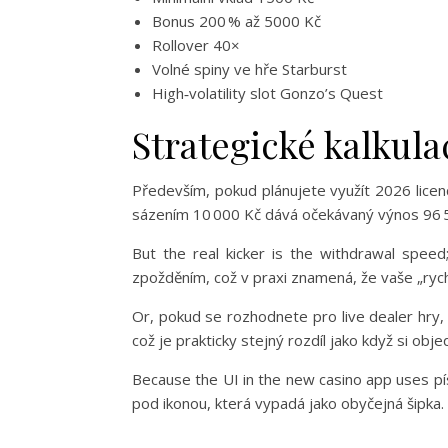
Bonus 200 % až 5000 Kč
Rollover 40×
Volné spiny ve hře Starburst
High‑volatility slot Gonzo’s Quest
Strategické kalkula
Především, pokud plánujete využít 2026 licen
sázením 10 000 Kč dává očekávaný výnos 96 50
But the real kicker is the withdrawal spee
zpožděním, což v praxi znamená, že vaše „rych
Or, pokud se rozhodnete pro live dealer hry, 
což je prakticky stejný rozdíl jako když si obje
Because the UI in the new casino app uses pís
pod ikonou, která vypadá jako obyčejná šipka.