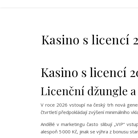
Kasino s licencí 
Kasino s licencí 
Licenční džungle a 
V roce 2026 vstoupí na český trh nová generac
čtvrtletí předpokládají zvýšení minimálního v
Andělé v marketingu často slibují „VIP“ vstu
alespoň 5 000 Kč, jinak se výhra z bonusu sta