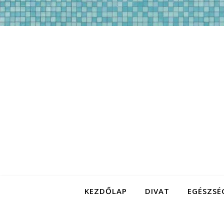
KEZDŐLAP
DIVAT
EGÉSZSÉ