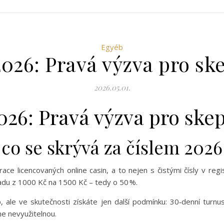
Egyéb
2026: Pravá výzva pro sk
2026.05.01.
2026: Pravá výzva pro skep
co se skrývá za číslem 2026
e licencovaných online casin, a to nejen s čistými čísly v regist
kladu z 1000 Kč na 1500 Kč – tedy o 50 %.
p, ale ve skutečnosti získáte jen další podmínku: 30‑denní tur
ne nevyužitelnou.