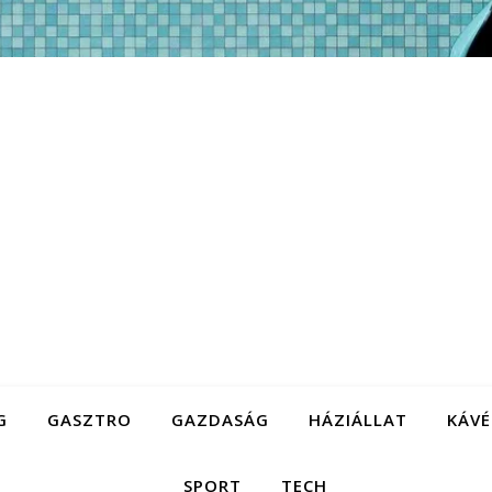
G
GASZTRO
GAZDASÁG
HÁZIÁLLAT
KÁVÉ
SPORT
TECH