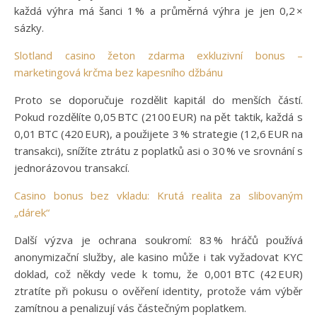
každá výhra má šanci 1 % a průměrná výhra je jen 0,2 ×
sázky.
Slotland casino žeton zdarma exkluzivní bonus –
marketingová krčma bez kapesního džbánu
Proto se doporučuje rozdělit kapitál do menších částí.
Pokud rozdělíte 0,05 BTC (2100 EUR) na pět taktik, každá s
0,01 BTC (420 EUR), a použijete 3 % strategie (12,6 EUR na
transakci), snížíte ztrátu z poplatků asi o 30 % ve srovnání s
jednorázovou transakcí.
Casino bonus bez vkladu: Krutá realita za slibovaným
„dárek“
Další výzva je ochrana soukromí: 83 % hráčů používá
anonymizační služby, ale kasino může i tak vyžadovat KYC
doklad, což někdy vede k tomu, že 0,001 BTC (42 EUR)
ztratíte při pokusu o ověření identity, protože vám výběr
zamítnou a penalizují vás částečným poplatkem.