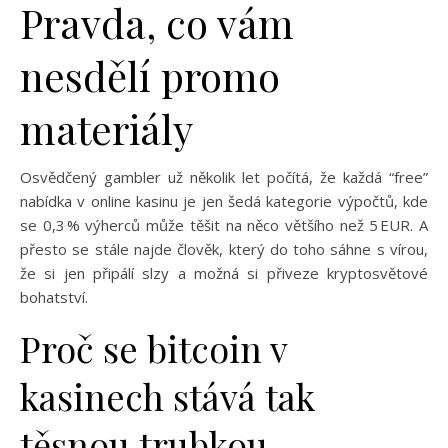
Pravda, co vám
nesdělí promo
materiály
Osvědčený gambler už několik let počítá, že každá “free”
nabídka v online kasinu je jen šedá kategorie výpočtů, kde
se 0,3 % výherců může těšit na něco většího než 5 EUR. A
přesto se stále najde člověk, který do toho sáhne s vírou,
že si jen připálí slzy a možná si přiveze kryptosvětové
bohatství.
Proč se bitcoin v
kasinech stává tak
těsnou trubkou