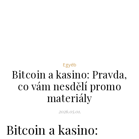
Egyéb
Bitcoin a kasino: Pravda,
co vám nesdělí promo
materiály
2026.05.01.
Bitcoin a kasino: