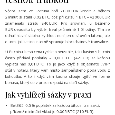
Včera jsem ve Fortuna hrál 7 000 EUR kredit a během
2 minut si stáhl 0,02 BTC, což při kurzu 1 BTC = 42 000 EUR
znamenalo ztrátu 840 EUR. Pro srovnání, u běžného
EUR‑depositu by výběr trval průměrně 1,5 hodiny. Tím se
odhalí hlavní slabina: rychlost není jen o síťovém latenci, ale
o tom, jak kasino interně spravuje blockchainové transakce.
U Bitcoinu klesá cena rychle a neustále, tak i kasino s bitcoin
často přidává poplatky – 0,001 BTC (42 EUR) za každou
výplatu nad 0,01 BTC. To je jako když si objednáte „VIP”
stůl v hotelu, který vám místo šampaňského podá vodu z
kohoutku. A to i když vám kasino slibuje „gift“ ve formě
bonusu, který se v praxi rozpadá na další sázky.
Jak vyhlížejí sázky v praxi
Bet365: 0,5 % poplatek za každou bitcoin transakci,
přičemž minimální vklad je 0,005 BTC (210 EUR).