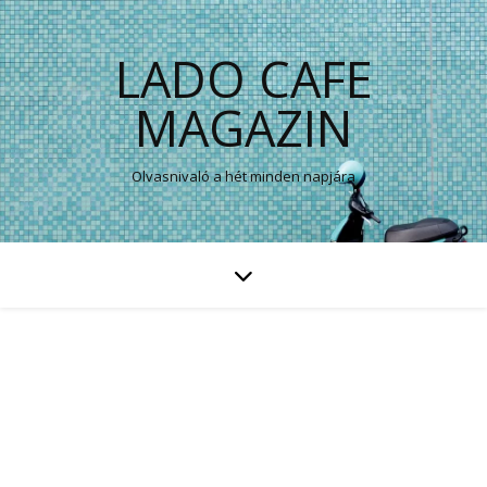
LADO CAFE
MAGAZIN
Olvasnivaló a hét minden napjára