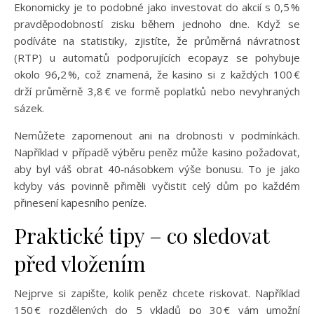
Ekonomicky je to podobné jako investovat do akcií s 0,5 %
pravděpodobností zisku během jednoho dne. Když se
podíváte na statistiky, zjistíte, že průměrná návratnost
(RTP) u automatů podporujících ecopayz se pohybuje
okolo 96,2 %, což znamená, že kasino si z každých 100 €
drží průměrně 3,8 € ve formě poplatků nebo nevyhraných
sázek.
Nemůžete zapomenout ani na drobnosti v podmínkách.
Například v případě výběru peněz může kasino požadovat,
aby byl váš obrat 40‑násobkem výše bonusu. To je jako
kdyby vás povinně přiměli vyčistit celý dům po každém
přinesení kapesního peníze.
Praktické tipy – co sledovat
před vložením
Nejprve si zapište, kolik peněz chcete riskovat. Například
150 € rozdělených do 5 vkladů po 30 € vám umožní