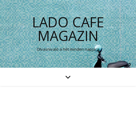
LADO CAFE
MAGAZIN
Olvasnivaló a hét minden napjára