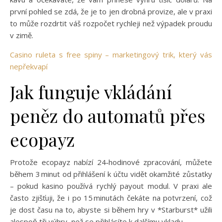
první pohled se zdá, že je to jen drobná provize, ale v praxi
to může rozdrtit váš rozpočet rychleji než výpadek proudu
v zimě.
Casino ruleta s free spiny – marketingový trik, který vás
nepřekvapí
Jak funguje vkládání
peněz do automatů přes
ecopayz
Protože ecopayz nabízí 24‑hodinové zpracování, můžete
během 3 minut od přihlášení k účtu vidět okamžité zůstatky
– pokud kasino používá rychlý payout modul. V praxi ale
často zjišťuji, že i po 15 minutách čekáte na potvrzení, což
je dost času na to, abyste si během hry v *Starburst* užili
alespoň tři výhry, než se přihlásíte k dalšímu vkladu.