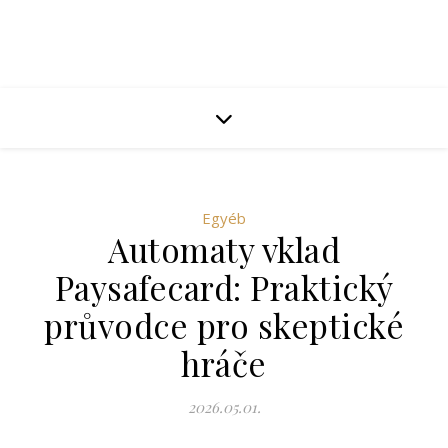
Egyéb
Automaty vklad
Paysafecard: Praktický
průvodce pro skeptické
hráče
2026.05.01.