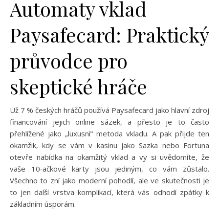
Automaty vklad
Paysafecard: Praktický
průvodce pro
skeptické hráče
Už 7 % českých hráčů používá Paysafecard jako hlavní zdroj
financování jejich online sázek, a přesto je to často
přehlížené jako „luxusní“ metoda vkladu. A pak přijde ten
okamžik, kdy se vám v kasinu jako Sazka nebo Fortuna
otevře nabídka na okamžitý vklad a vy si uvědomíte, že
vaše 10‑ačkové karty jsou jediným, co vám zůstalo.
Všechno to zní jako moderní pohodlí, ale ve skutečnosti je
to jen další vrstva komplikací, která vás odhodí zpátky k
základním úsporám.