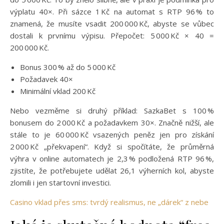
výplatu 40×. Při sázce 1 Kč na automat s RTP 96 % to
znamená, že musíte vsadit 200 000 Kč, abyste se vůbec
dostali k prvnímu výpisu. Přepočet: 5 000 Kč × 40 =
200 000 Kč.
Bonus 300 % až do 5 000 Kč
Požadavek 40×
Minimální vklad 200 Kč
Nebo vezměme si druhý příklad: SazkaBet s 100 %
bonusem do 2 000 Kč a požadavkem 30×. Značně nižší, ale
stále to je 60 000 Kč vsazených peněz jen pro získání
2 000 Kč „překvapení“. Když si spočítáte, že průměrná
výhra v online automatech je 2,3 % podložená RTP 96 %,
zjistíte, že potřebujete udělat 26,1 výherních kol, abyste
zlomili i jen startovní investici.
Casino vklad přes sms: tvrdý realismus, ne „dárek“ z nebe