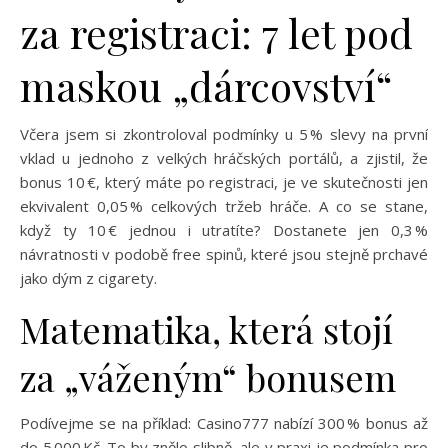
za registraci: 7 let pod
maskou „dárcovství“
Včera jsem si zkontroloval podmínky u 5 % slevy na první
vklad u jednoho z velkých hráčských portálů, a zjistil, že
bonus 10 €, který máte po registraci, je ve skutečnosti jen
ekvivalent 0,05 % celkových tržeb hráče. A co se stane,
když ty 10 € jednou i utratíte? Dostanete jen 0,3 %
návratnosti v podobě free spinů, které jsou stejně prchavé
jako dým z cigarety.
Matematika, která stojí
za „váženým“ bonusem
Podívejme se na příklad: Casino777 nabízí 300 % bonus až
do 5 000 Kč. To by znělo slibně, ale v praxi je podmínka pro