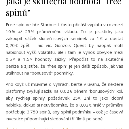
Jaká je skutečná hodnota “free
spinů”
Free spin ve hře Starburst často přináší výplatu v rozmezí
10 % až 25 % průměrného vkladu. To je prakticky jako
zakoupit sáček slunečnicových semínek za 1 € a dostat
0,20 € zpět – nic víc. Gonzo’s Quest by naopak mohl
nabídnout vyšší volatilitu, ale i tam je výnos obvykle mezi
0,5 × a 1,5 × hodnoty sázky. Přepočíst to na skutečné
peníze a zjistíte, že “free spin” je jen další způsob, jak vás
utáhnout na “bonusové” podmínky.
And když už mluvíme o výhrách, berte v úvahu, že některé
platformy zvyšují sázku na 0,02 € během “bonusových” kol,
aby rychleji splnily požadavek 25×. Zní to jako dobrá
nabídka, dokud si neuvědomíte, že s 0,02 € hráč v průměru
potřebuje 3 750 spinů, aby splnil podmínku – což je časová
investice připomínající sledování tří filmů po sobě.