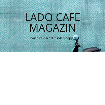
LADO CAFE
MAGAZIN
Olvasnivaló a hét minden napjára