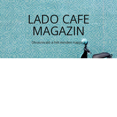
LADO CAFE
MAGAZIN
Olvasnivaló a hét minden napjára