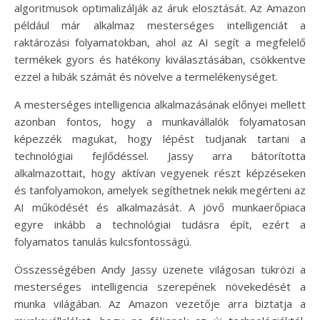
algoritmusok optimalizálják az áruk elosztását. Az Amazon
például már alkalmaz mesterséges intelligenciát a
raktározási folyamatokban, ahol az AI segít a megfelelő
termékek gyors és hatékony kiválasztásában, csökkentve
ezzel a hibák számát és növelve a termelékenységet.
A mesterséges intelligencia alkalmazásának előnyei mellett
azonban fontos, hogy a munkavállalók folyamatosan
képezzék magukat, hogy lépést tudjanak tartani a
technológiai fejlődéssel. Jassy arra bátorította
alkalmazottait, hogy aktívan vegyenek részt képzéseken
és tanfolyamokon, amelyek segíthetnek nekik megérteni az
AI működését és alkalmazását. A jövő munkaerőpiaca
egyre inkább a technológiai tudásra épít, ezért a
folyamatos tanulás kulcsfontosságú.
Összességében Andy Jassy üzenete világosan tükrözi a
mesterséges intelligencia szerepének növekedését a
munka világában. Az Amazon vezetője arra biztatja a