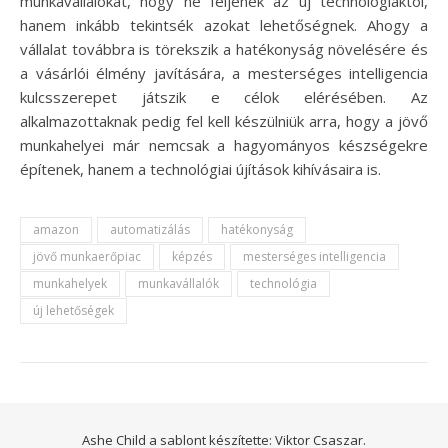
munkavállalókat, hogy ne féljenek az új technológiáktól,
hanem inkább tekintsék azokat lehetőségnek. Ahogy a
vállalat továbbra is törekszik a hatékonyság növelésére és
a vásárlói élmény javítására, a mesterséges intelligencia
kulcsszerepet játszik e célok elérésében. Az
alkalmazottaknak pedig fel kell készülniük arra, hogy a jövő
munkahelyei már nemcsak a hagyományos készségekre
építenek, hanem a technológiai újítások kihívásaira is.
amazon
automatizálás
hatékonyság
jövő munkaerőpiac
képzés
mesterséges intelligencia
munkahelyek
munkavállalók
technológia
új lehetőségek
Ashe Child a sablont készítette:
Viktor Csaszar.