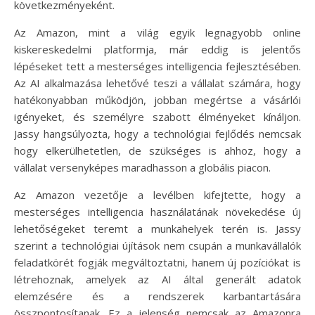
következményeként.
Az Amazon, mint a világ egyik legnagyobb online
kiskereskedelmi platformja, már eddig is jelentős
lépéseket tett a mesterséges intelligencia fejlesztésében.
Az AI alkalmazása lehetővé teszi a vállalat számára, hogy
hatékonyabban működjön, jobban megértse a vásárlói
igényeket, és személyre szabott élményeket kínáljon.
Jassy hangsúlyozta, hogy a technológiai fejlődés nemcsak
hogy elkerülhetetlen, de szükséges is ahhoz, hogy a
vállalat versenyképes maradhasson a globális piacon.
Az Amazon vezetője a levélben kifejtette, hogy a
mesterséges intelligencia használatának növekedése új
lehetőségeket teremt a munkahelyek terén is. Jassy
szerint a technológiai újítások nem csupán a munkavállalók
feladatkörét fogják megváltoztatni, hanem új pozíciókat is
létrehoznak, amelyek az AI által generált adatok
elemzésére és a rendszerek karbantartására
összpontosítanak. Ez a jelenség nemcsak az Amazonra