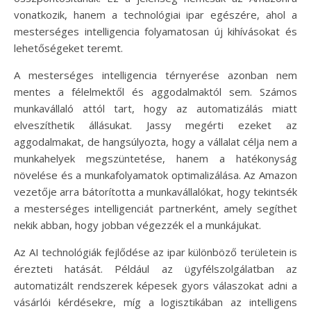
vonatkozik, hanem a technológiai ipar egészére, ahol a
mesterséges intelligencia folyamatosan új kihívásokat és
lehetőségeket teremt.
A mesterséges intelligencia térnyerése azonban nem
mentes a félelmektől és aggodalmaktól sem. Számos
munkavállaló attól tart, hogy az automatizálás miatt
elveszíthetik állásukat. Jassy megérti ezeket az
aggodalmakat, de hangsúlyozta, hogy a vállalat célja nem a
munkahelyek megszüntetése, hanem a hatékonyság
növelése és a munkafolyamatok optimalizálása. Az Amazon
vezetője arra bátorította a munkavállalókat, hogy tekintsék
a mesterséges intelligenciát partnerként, amely segíthet
nekik abban, hogy jobban végezzék el a munkájukat.
Az AI technológiák fejlődése az ipar különböző területein is
érezteti hatását. Például az ügyfélszolgálatban az
automatizált rendszerek képesek gyors válaszokat adni a
vásárlói kérdésekre, míg a logisztikában az intelligens