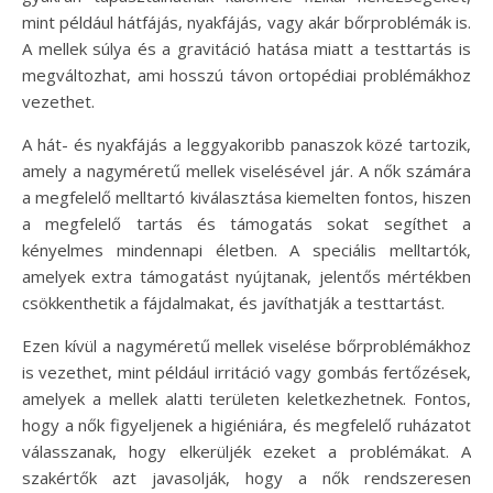
mint például hátfájás, nyakfájás, vagy akár bőrproblémák is.
A mellek súlya és a gravitáció hatása miatt a testtartás is
megváltozhat, ami hosszú távon ortopédiai problémákhoz
vezethet.
A hát- és nyakfájás a leggyakoribb panaszok közé tartozik,
amely a nagyméretű mellek viselésével jár. A nők számára
a megfelelő melltartó kiválasztása kiemelten fontos, hiszen
a megfelelő tartás és támogatás sokat segíthet a
kényelmes mindennapi életben. A speciális melltartók,
amelyek extra támogatást nyújtanak, jelentős mértékben
csökkenthetik a fájdalmakat, és javíthatják a testtartást.
Ezen kívül a nagyméretű mellek viselése bőrproblémákhoz
is vezethet, mint például irritáció vagy gombás fertőzések,
amelyek a mellek alatti területen keletkezhetnek. Fontos,
hogy a nők figyeljenek a higiéniára, és megfelelő ruházatot
válasszanak, hogy elkerüljék ezeket a problémákat. A
szakértők azt javasolják, hogy a nők rendszeresen