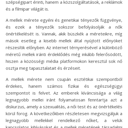
szépségipart érinti, hanem a közszolgáltatások, a reklámok
és a filmipar világát is.
A mellek mérete egyéni és genetikai tényezők függvénye,
és ezek a tényezők sokszor befolyásolják a nők
önértékelését is. Vannak, akik büszkék a méreteikre, míg
mások esetleg a kisebb mellek által nyújtott előnyöket
részesítik előnyben. Az internet térnyerésével a különböző
méretű mellek iránti érdeklődés még inkább felerősödött,
hiszen a közösségi média platformokon keresztül sok nő
osztja meg tapasztalatait és érzéseit.
A mellek mérete nem csupán esztétikai szempontból
érdekes, hanem számos fizikai és egészségügyi
szempontot is felvet. Az emberek kíváncsisága a világ
legnagyobb mellei iránt folyamatosan fenntartja azt a
diskurzus, amely a szexualitás, a női test és az önértékelés
körül forog. A következőkben részletesen megvizsgáljuk a
legnagyobb mellekkel rendelkező nőket, a velük
kapcsolatos kihívásokat és a mellek méretének társadalmi