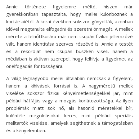
Annie története figyelemre méltó, hiszen már
gyerekkorában tapasztalta, hogy mellei különböznek a
kortársaiétól. A korai években sokszor gúnyolták, azonban
idővel megtanulta elfogadni és szeretni önmagát. A mellek
mérete a felnőttkorára már nem csupán fizikai jellemzővé
vált, hanem identitása szerves részévé is. Annie a testét
és a rekordját nem csupán büszkén viseli, hanem a
médiában is aktívan szerepel, hogy felhívja a figyelmet az
önelfogadás fontosságára.
A világ legnagyobb mellei általában nemcsak a figyelem,
hanem a kihívások forrásai is. A nagyméretű mellek
viselése sokszor fizikai kényelmetlenségekkel jár, mint
például hátfájás vagy a mozgás korlátozottsága. Az ilyen
problémák miatt sok nő, aki hasonló méretekkel bír,
különféle megoldásokat keres, mint például speciális
melltartók viselése, amelyek segíthetnek a támogatásban
és a kényelemben.