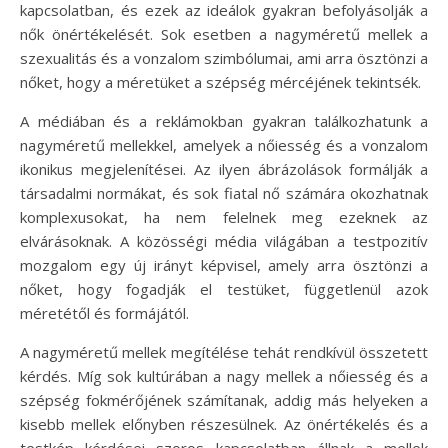
kapcsolatban, és ezek az ideálok gyakran befolyásolják a
nők önértékelését. Sok esetben a nagyméretű mellek a
szexualitás és a vonzalom szimbólumai, ami arra ösztönzi a
nőket, hogy a méretüket a szépség mércéjének tekintsék.
A médiában és a reklámokban gyakran találkozhatunk a
nagyméretű mellekkel, amelyek a nőiesség és a vonzalom
ikonikus megjelenítései. Az ilyen ábrázolások formálják a
társadalmi normákat, és sok fiatal nő számára okozhatnak
komplexusokat, ha nem felelnek meg ezeknek az
elvárásoknak. A közösségi média világában a testpozitív
mozgalom egy új irányt képvisel, amely arra ösztönzi a
nőket, hogy fogadják el testüket, függetlenül azok
méretétől és formájától.
A nagyméretű mellek megítélése tehát rendkívül összetett
kérdés. Míg sok kultúrában a nagy mellek a nőiesség és a
szépség fokmérőjének számítanak, addig más helyeken a
kisebb mellek előnyben részesülnek. Az önértékelés és a
testkép kérdései szoros kapcsolatban állnak a mellek