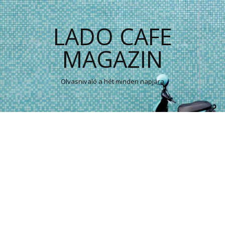
LADO CAFE
MAGAZIN
Olvasnivaló a hét minden napjára