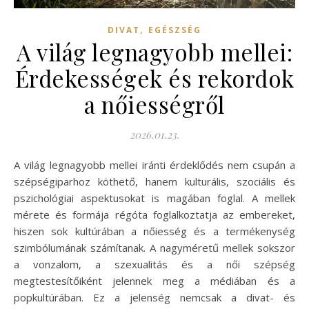
,
DIVAT
EGÉSZSÉG
A világ legnagyobb mellei:
Érdekességek és rekordok
a nőiességről
2026.01.23.
A világ legnagyobb mellei iránti érdeklődés nem csupán a
szépségiparhoz köthető, hanem kulturális, szociális és
pszichológiai aspektusokat is magában foglal. A mellek
mérete és formája régóta foglalkoztatja az embereket,
hiszen sok kultúrában a nőiesség és a termékenység
szimbólumának számítanak. A nagyméretű mellek sokszor
a vonzalom, a szexualitás és a női szépség
megtestesítőiként jelennek meg a médiában és a
popkultúrában. Ez a jelenség nemcsak a divat- és