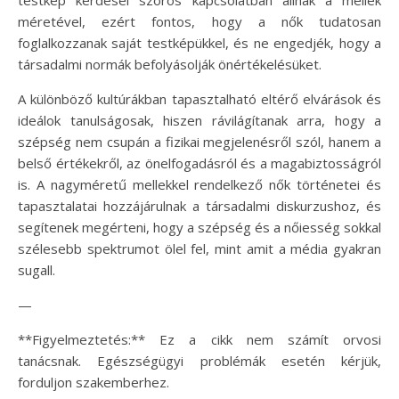
méretével, ezért fontos, hogy a nők tudatosan
foglalkozzanak saját testképükkel, és ne engedjék, hogy a
társadalmi normák befolyásolják önértékelésüket.
A különböző kultúrákban tapasztalható eltérő elvárások és
ideálok tanulságosak, hiszen rávilágítanak arra, hogy a
szépség nem csupán a fizikai megjelenésről szól, hanem a
belső értékekről, az önelfogadásról és a magabiztosságról
is. A nagyméretű mellekkel rendelkező nők történetei és
tapasztalatai hozzájárulnak a társadalmi diskurzushoz, és
segítenek megérteni, hogy a szépség és a nőiesség sokkal
szélesebb spektrumot ölel fel, mint amit a média gyakran
sugall.
—
**Figyelmeztetés:** Ez a cikk nem számít orvosi
tanácsnak. Egészségügyi problémák esetén kérjük,
forduljon szakemberhez.