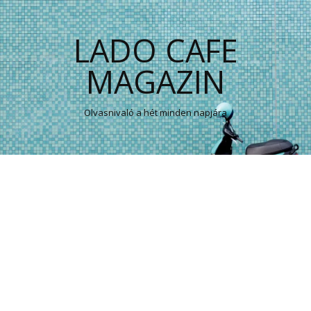
LADO CAFE
MAGAZIN
Olvasnivaló a hét minden napjára