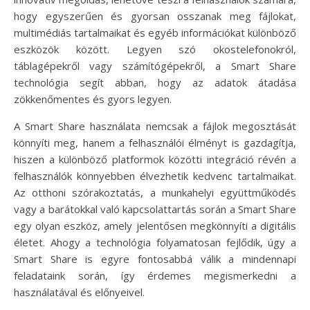
hogy egyszerűen és gyorsan osszanak meg fájlokat,
multimédiás tartalmaikat és egyéb információkat különböző
eszközök között. Legyen szó okostelefonokról,
táblagépekről vagy számítógépekről, a Smart Share
technológia segít abban, hogy az adatok átadása
zökkenőmentes és gyors legyen.
A Smart Share használata nemcsak a fájlok megosztását
könnyíti meg, hanem a felhasználói élményt is gazdagítja,
hiszen a különböző platformok közötti integráció révén a
felhasználók könnyebben élvezhetik kedvenc tartalmaikat.
Az otthoni szórakoztatás, a munkahelyi együttműködés
vagy a barátokkal való kapcsolattartás során a Smart Share
egy olyan eszköz, amely jelentősen megkönnyíti a digitális
életet. Ahogy a technológia folyamatosan fejlődik, úgy a
Smart Share is egyre fontosabbá válik a mindennapi
feladataink során, így érdemes megismerkedni a
használatával és előnyeivel.