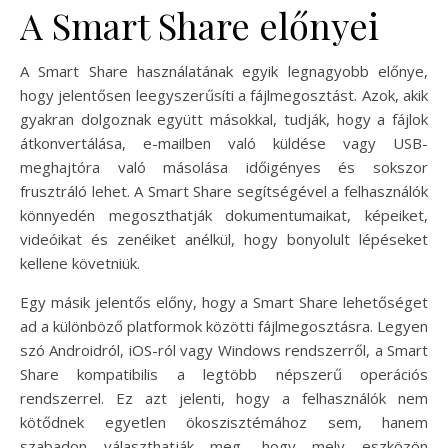
A Smart Share előnyei
A Smart Share használatának egyik legnagyobb előnye,
hogy jelentősen leegyszerűsíti a fájlmegosztást. Azok, akik
gyakran dolgoznak együtt másokkal, tudják, hogy a fájlok
átkonvertálása, e-mailben való küldése vagy USB-
meghajtóra való másolása időigényes és sokszor
frusztráló lehet. A Smart Share segítségével a felhasználók
könnyedén megoszthatják dokumentumaikat, képeiket,
videóikat és zenéiket anélkül, hogy bonyolult lépéseket
kellene követniük.
Egy másik jelentős előny, hogy a Smart Share lehetőséget
ad a különböző platformok közötti fájlmegosztásra. Legyen
szó Androidról, iOS-ról vagy Windows rendszerről, a Smart
Share kompatibilis a legtöbb népszerű operációs
rendszerrel. Ez azt jelenti, hogy a felhasználók nem
kötődnek egyetlen ökoszisztémához sem, hanem
szabadon választhatják meg, hogy mely eszközön