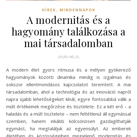
,
HÍREK
MINDENNAPOK
A modernitás és a
hagyomány találkozása a
mai társadalomban
2026.06.21.
A modern élet gyors ritmusa és a mélyen gyökerező
hagyományok közötti dinamika mindig is izgalmas és
sokszor ellentmondásos kapcsolatot teremtett. A mai
társadalomban, ahol a technológia és az innováció napról
napra újabb lehetőségeket kínál, egyre fontosabbá válik a
múlt értékeinek megőrzése és tisztelete. Ez a két erő – a
haladás és a múlt tisztelete – nem feltétlenül áll egymással
szemben, hanem inkább kölcsönösen gazdagíthatják
egymást, ha megtaláljuk az egyensúlyt. Az emberek
életében és közösségeiben megjelenő modernitás és