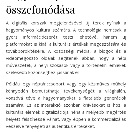
összefonódása
A digitális korszak megjelenésével új terek nyílnak a
hagyományos kultúra számára. A technológia nemcsak a
gyors információcserét teszi lehetővé, hanem új
platformokat is kínál a kulturális értékek megosztására és
továbbörökítésére. A közösségi média, a blogok és a
videómegosztó oldalak segítenek abban, hogy a népi
művészetek, a helyi szokások vagy a történelmi emlékek
szélesebb közönséghez jussanak el.
Például egy néptánccsoport vagy egy kézműves műhely
könnyedén bemutathatja tevékenységét a világhálón,
vonzóvá téve a hagyományokat a fiatalabb generációk
számára. Ez az interakció azonban kihívásokat is hoz: a
kulturális elemek digitalizációja néha a mélyebb megértés
helyett felszínessé válhat, vagy éppen a kommercializálás
veszélye fenyegeti az autentikus értékeket.