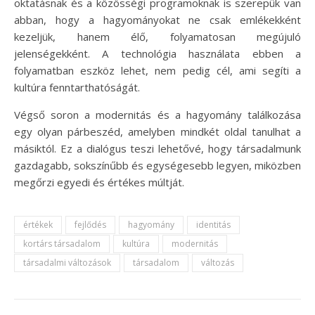
oktatásnak és a közösségi programoknak is szerepük van
abban, hogy a hagyományokat ne csak emlékekként
kezeljük, hanem élő, folyamatosan megújuló
jelenségekként. A technológia használata ebben a
folyamatban eszköz lehet, nem pedig cél, ami segíti a
kultúra fenntarthatóságát.
Végső soron a modernitás és a hagyomány találkozása
egy olyan párbeszéd, amelyben mindkét oldal tanulhat a
másiktól. Ez a dialógus teszi lehetővé, hogy társadalmunk
gazdagabb, sokszínűbb és egységesebb legyen, miközben
megőrzi egyedi és értékes múltját.
értékek
fejlődés
hagyomány
identitás
kortárs társadalom
kultúra
modernitás
társadalmi változások
társadalom
változás