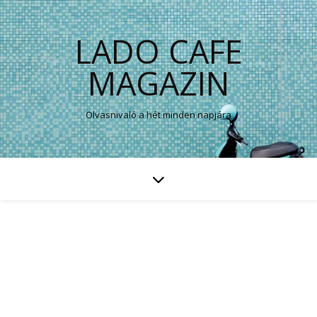
LADO CAFE
MAGAZIN
Olvasnivaló a hét minden napjára