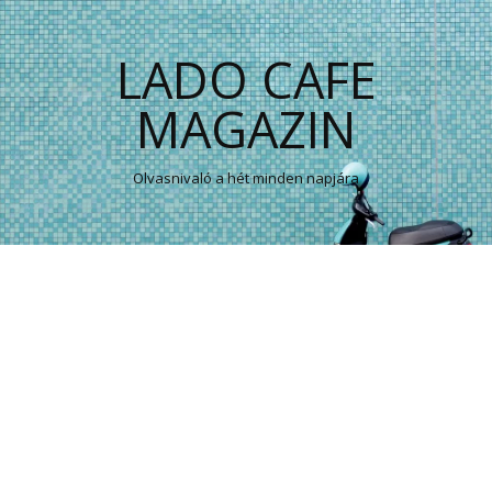
LADO CAFE
MAGAZIN
Olvasnivaló a hét minden napjára