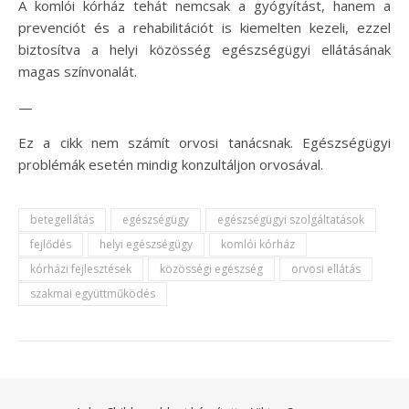
A komlói kórház tehát nemcsak a gyógyítást, hanem a
prevenciót és a rehabilitációt is kiemelten kezeli, ezzel
biztosítva a helyi közösség egészségügyi ellátásának
magas színvonalát.
—
Ez a cikk nem számít orvosi tanácsnak. Egészségügyi
problémák esetén mindig konzultáljon orvosával.
betegellátás
egészségügy
egészségügyi szolgáltatások
fejlődés
helyi egészségügy
komlói kórház
kórházi fejlesztések
közösségi egészség
orvosi ellátás
szakmai együttműködés