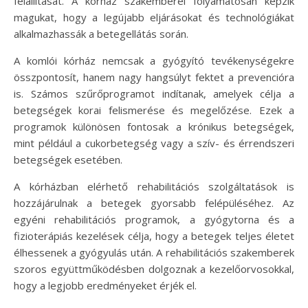
felállítását. A kórház szakemberei folyamatosan képzik
magukat, hogy a legújabb eljárásokat és technológiákat
alkalmazhassák a betegellátás során.
A komlói kórház nemcsak a gyógyító tevékenységekre
összpontosít, hanem nagy hangsúlyt fektet a prevencióra
is. Számos szűrőprogramot indítanak, amelyek célja a
betegségek korai felismerése és megelőzése. Ezek a
programok különösen fontosak a krónikus betegségek,
mint például a cukorbetegség vagy a szív- és érrendszeri
betegségek esetében.
A kórházban elérhető rehabilitációs szolgáltatások is
hozzájárulnak a betegek gyorsabb felépüléséhez. Az
egyéni rehabilitációs programok, a gyógytorna és a
fizioterápiás kezelések célja, hogy a betegek teljes életet
élhessenek a gyógyulás után. A rehabilitációs szakemberek
szoros együttműködésben dolgoznak a kezelőorvosokkal,
hogy a legjobb eredményeket érjék el.