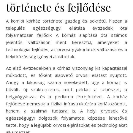
története és fejlődése
A komlói kórház története gazdag és sokrétű, hiszen a
település egészségügyi ellátása évtizedek óta
folyamatosan fejlődik. A kórház alapítása óta számos
jelentős változáson ment keresztül, amelyeket a
technológiai fejlődés, az orvosi gyakorlatok változása és a
helyi közösség igényei alakítottak.
Az első évtizedekben a kórház viszonylag kis kapacitással
működött, és főként alapvető orvosi ellátást nyújtott.
Ahogy a lakosság száma növekedett, úgy a kórház is
bővült, új szakterületek, mint például a sebészet, a
belgyógyászat és a pediátria létrejöttével. A kórház
fejlődése nemcsak a fizikai infrastruktúrára korlátozódott,
hanem a szakmai tudásra is. A helyi orvosok és
egészségügyi dolgozók folyamatos képzése lehetővé
tette, hogy a legújabb orvosi eljárásokat és technológiákat
alkalmazzák.