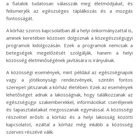
a fiatalok tudatosan válasszák meg életmódjukat, és
felismerjék az egészséges táplálkozás és a mozgás
fontosságát.
A kórház szoros kapcsolatban áll a helyi önkormányzattal is,
aminek keretében közösen dolgoznak a közegészségügyi
programok kidolgozásán. Ezek a programok nemcsak a
betegségek megelőzését szolgálják, hanem a helyi
közösség életminőségének javítására is irányulnak.
A közösségi események, mint például az egészségnapok
vagy a jótékonysági rendezvények, szintén fontos
szerepet játszanak a kórház életében. Ezek az események
lehetőséget adnak a lakosságnak, hogy találkozzanak az
egészségügyi szakemberekkel, információkat cseréljenek
és tapasztalataikat megosszanak egymással. A közösségi
részvétel erősíti a kórház és a helyi lakosság közötti
kapcsolatot, ezáltal a kórház még inkább a közösség
szerves részévé válik.