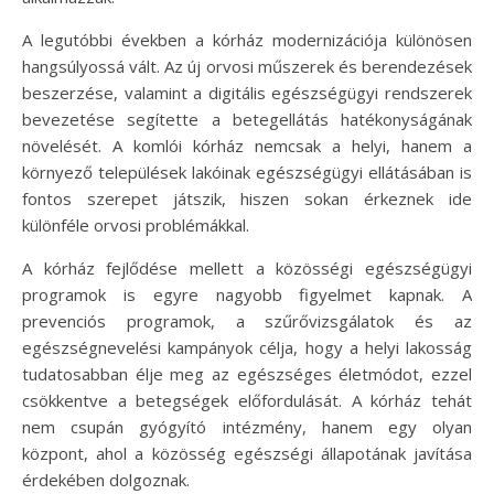
A legutóbbi években a kórház modernizációja különösen
hangsúlyossá vált. Az új orvosi műszerek és berendezések
beszerzése, valamint a digitális egészségügyi rendszerek
bevezetése segítette a betegellátás hatékonyságának
növelését. A komlói kórház nemcsak a helyi, hanem a
környező települések lakóinak egészségügyi ellátásában is
fontos szerepet játszik, hiszen sokan érkeznek ide
különféle orvosi problémákkal.
A kórház fejlődése mellett a közösségi egészségügyi
programok is egyre nagyobb figyelmet kapnak. A
prevenciós programok, a szűrővizsgálatok és az
egészségnevelési kampányok célja, hogy a helyi lakosság
tudatosabban élje meg az egészséges életmódot, ezzel
csökkentve a betegségek előfordulását. A kórház tehát
nem csupán gyógyító intézmény, hanem egy olyan
központ, ahol a közösség egészségi állapotának javítása
érdekében dolgoznak.