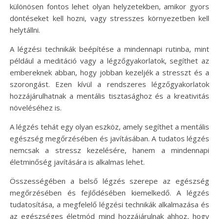
különösen fontos lehet olyan helyzetekben, amikor gyors
döntéseket kell hozni, vagy stresszes környezetben kell
helytállni.
A légzési technikák beépítése a mindennapi rutinba, mint
például a meditáció vagy a légzőgyakorlatok, segíthet az
embereknek abban, hogy jobban kezeljék a stresszt és a
szorongást. Ezen kívül a rendszeres légzőgyakorlatok
hozzájárulhatnak a mentális tisztasághoz és a kreativitás
növeléséhez is.
A légzés tehát egy olyan eszköz, amely segíthet a mentális
egészség megőrzésében és javításában. A tudatos légzés
nemcsak a stressz kezelésére, hanem a mindennapi
életminőség javítására is alkalmas lehet.
Összességében a belső légzés szerepe az egészség
megőrzésében és fejlődésében kiemelkedő. A légzés
tudatosítása, a megfelelő légzési technikák alkalmazása és
az egészséges életmód mind hozzájárulnak ahhoz, hogy