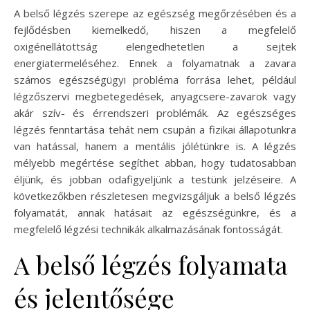
A belső légzés szerepe az egészség megőrzésében és a
fejlődésben kiemelkedő, hiszen a megfelelő
oxigénellátottság elengedhetetlen a sejtek
energiatermeléséhez. Ennek a folyamatnak a zavara
számos egészségügyi probléma forrása lehet, például
légzőszervi megbetegedések, anyagcsere-zavarok vagy
akár szív- és érrendszeri problémák. Az egészséges
légzés fenntartása tehát nem csupán a fizikai állapotunkra
van hatással, hanem a mentális jólétünkre is. A légzés
mélyebb megértése segíthet abban, hogy tudatosabban
éljünk, és jobban odafigyeljünk a testünk jelzéseire. A
következőkben részletesen megvizsgáljuk a belső légzés
folyamatát, annak hatásait az egészségünkre, és a
megfelelő légzési technikák alkalmazásának fontosságát.
A belső légzés folyamata
és jelentősége