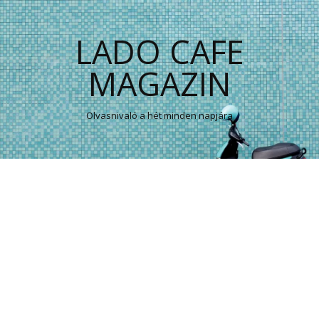
LADO CAFE
MAGAZIN
Olvasnivaló a hét minden napjára