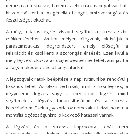
nemcsak a testünkre, hanem az elménkre is negatívan hat,
hiszen csökkenti az oxigénellátottságot, ami szorongást és
feszültséget okozhat.
A mély, tudatos légzés viszont segíthet a stressz szint
csökkentésében. Amikor mélyen lélegzünk, aktiváljuk a
paraszimpatikus idegrendszert, amely elősegíti a
relaxációt és csökkenti a szorongás érzését. Ezen kívül a
mély légzés fokozza az oxigénbevitel mértékét, ami javítja
az agy működését és a hangulatunkat.
A légzőgyakorlatok beépítése a napi rutinunkba rendkívül j
hasznos lehet. Az olyan technikák, mint a hasi légzés, a
négyütemű légzés vagy a meditációs légzés mind
segítenek a légzés tudatosításában és a stressz
kezelésében. Ezek a gyakorlatok nemcsak a fizikai, hanem a
mentális egészségünkre is kedvező hatással vannak.
A légzés és a stressz kapcsolata tehát nem
elhanyagolható. A helyes légzési technikák alkalmazása