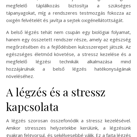
megfelelő táplálkozás biztosítja a szükséges
tápanyagokat, míg a rendszeres testmozgás fokozza az
oxigén felvételét és javítja a sejtek oxigénellátottságát.
A belső légzés tehát nem csupán egy biológiai folyamat,
hanem egy összetett rendszer része, amely az egészség
megőrzésében és a fejlődésben kulcsszerepet játszik. Az
egészséges életmód követése, a stressz kezelése és a
megfelelő légzési technikák alkalmazása mind
hozzájárulnak a belső légzés hatékonyságának
növeléséhez.
A légzés és a stressz
kapcsolata
A légzés szorosan összefonódik a stressz kezelésével.
Amikor stresszes helyzetekbe kerülünk, a légzésünk
gyakran felgyorsul, és sekélyesebbé válik. Ez a fajta légzés