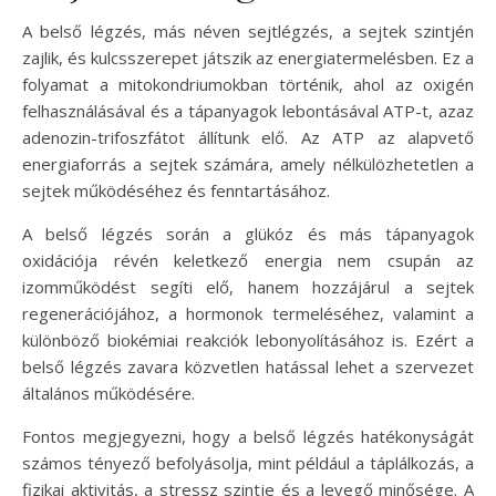
A belső légzés, más néven sejtlégzés, a sejtek szintjén
zajlik, és kulcsszerepet játszik az energiatermelésben. Ez a
folyamat a mitokondriumokban történik, ahol az oxigén
felhasználásával és a tápanyagok lebontásával ATP-t, azaz
adenozin-trifoszfátot állítunk elő. Az ATP az alapvető
energiaforrás a sejtek számára, amely nélkülözhetetlen a
sejtek működéséhez és fenntartásához.
A belső légzés során a glükóz és más tápanyagok
oxidációja révén keletkező energia nem csupán az
izomműködést segíti elő, hanem hozzájárul a sejtek
regenerációjához, a hormonok termeléséhez, valamint a
különböző biokémiai reakciók lebonyolításához is. Ezért a
belső légzés zavara közvetlen hatással lehet a szervezet
általános működésére.
Fontos megjegyezni, hogy a belső légzés hatékonyságát
számos tényező befolyásolja, mint például a táplálkozás, a
fizikai aktivitás, a stressz szintje és a levegő minősége. A