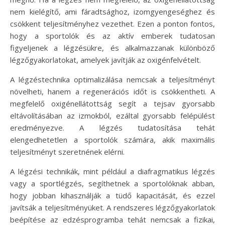
nem kielégítő, ami fáradtsághoz, izomgyengeséghez és
csökkent teljesítményhez vezethet. Ezen a ponton fontos,
hogy a sportolók és az aktív emberek tudatosan
figyeljenek a légzésükre, és alkalmazzanak különböző
légzőgyakorlatokat, amelyek javítják az oxigénfelvételt.
A légzéstechnika optimalizálása nemcsak a teljesítményt
növelheti, hanem a regenerációs időt is csökkentheti. A
megfelelő oxigénellátottság segít a tejsav gyorsabb
eltávolításában az izmokból, ezáltal gyorsabb felépülést
eredményezve. A légzés tudatosítása tehát
elengedhetetlen a sportolók számára, akik maximális
teljesítményt szeretnének elérni.
A légzési technikák, mint például a diafragmatikus légzés
vagy a sportlégzés, segíthetnek a sportolóknak abban,
hogy jobban kihasználják a tüdő kapacitását, és ezzel
javítsák a teljesítményüket. A rendszeres légzőgyakorlatok
beépítése az edzésprogramba tehát nemcsak a fizikai,