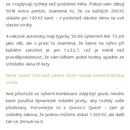
se rozplývají rychleji než podzimní mlha. Pokud vám slibují
50 % extra peníze, znamená to, že za každých 200 Kč
získáte jen 100 Kč navíc – v podstatě dáváte slevu na své
vlastní ztráty.
4‑válcové automaty mají typicky 50‑60 výherních linií. To zní
jako slib, ale v praxi to znamená, že šance na výhru při
každém zatočení je jen 1 z 32,7, což je méně než
pravděpodobnost, že vám během jedné hodiny spadne ze
střešního okna tři listy.
Nové casino Ústí nad Labem 2026 rozbije místní hráčskou
scénu
And přestože se výherní kombinace zdají být jasné, mnoho
kasin používá dynamické volatilní prvky, aby rozbily vaše
představy. Porovnejte to s Gonzo’s Quest – tam je
volatility taková, že jednou můžete získat 1 200 Kč, ale další
tah se zhroutí na 0.