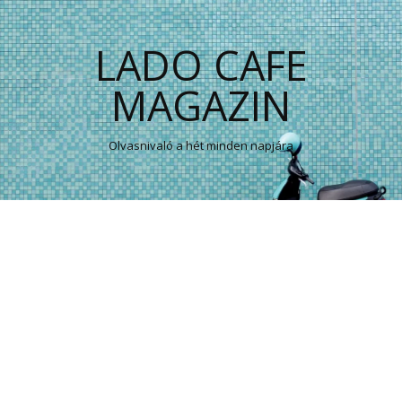
LADO CAFE
MAGAZIN
Olvasnivaló a hét minden napjára