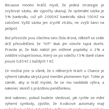
Because mnoho hráčů myslí, že jediná strategie je
zvyšovat sázku, ale výpočty ukazují, že optimální sázka je
5 % bankrollu, což při 2 000 Kč bankrollu dává 100 Kč na
zatočení. Vyšší sázka jen zrychlí ztrátu, ne zvýší šanci na
jackpot.
But přestože jsou všechna tato čísla drsná, někteří se stále
drží přesvědčení, že “VIP” klub jim otevře tajná dveře.
Pravda je, že klub nabízí jen snížené poplatky o 2 % a
zvláštní vstupní bonus, který se po odečtu 15 % daně stane
pouze 0,85 Kč z každých 1 Kč.
Or možná jste si všimli, že v některých hrách u Chance je
výherní tabulka skrytá pod menším písmenem 9 pt. Tohle je
záměr, aby si hráč myslel, že se mu naskládá výhra, a
nakonec skončí s prázdnou peněženkou.
And nakonec, pokud budete sledovat, jak rychle se mění
výherní symboly, zjistíte, že 4‑válcové automaty mají