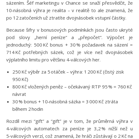
sázením. Šéf marketingu v Chance se snaží přesvědčit, že
10‑násobná výhra je realita – v realitě to ale znamená, že
po 12 zatočeních už ztratíte dvojnásobek vstupní částky.
Because šifry v bonusových podmínkách jsou často ukryté
pod slovy „herní peníze“ a „přepočet“. Výpočet je
jednoduchý: 500 Kč bonus + 30 % požadavek na sázení =
714 Kč potřebných sázek, což je více než dvojnásobek
výplatního limitu pro většinu 4‑válcových her.
250 Kč výběr za 5 otáček – výhra: 1 200 Kč (čistý zisk
950 Kč)
800 Kč vložených peněz – očekávaný RTP 95 % = 760 Kč
návrat
30 % bonus + 10‑násobná sázka = 3 000 Kč ztráta
během 2 hodin
Rozdíl mezi “gift” a “gift” je v tom, že průměrná výhra v
4‑válcových automatech za peníze je 3,2 % nižší než u
5‑válcových verzí, což znamená, že hráči zůstávají o 2 Kč na