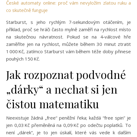
České automaty online: proč vám nevyložím zlatou ruku a
co skutečně funguje
Starburst, s jeho rychlým 7‑sekundovým otáčením, je
příklad, proč se hráči často mylně zaměří na rychlost místo
na skutečnou návratnost. Pokud se na 4‑válcové hře
zaměříte jen na rychlost, můžete během 30 minut ztratit
1 000 Kč, zatímco Starburst vám během téže doby přinese
pouhých 150 Kč.
Jak rozpoznat podvodné
„dárky“ a nechat si jen
čistou matematiku
Neexistuje žádná „free“ peněžní řeka; každá “free spin” je
jen 0,03 Kč přeměněná na 0,09 Kč po odečtu poplatků. To
není „dárek“, je to jen úskalí, které vás vede k dalším